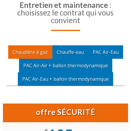
Entretien et maintenance
:
l’étude de faisabilité à la mise en service, notre
choisissez le contrat qui vous
expertise couvre chaque étape pour garantir des
convient
installations fiables, performantes et durables.
Chaudière à gaz
Chauffe-eau
PAC Air-Eau
PAC Air-Air + ballon thermodynamique
PAC Air-Eau + ballon thermodynamique
offre SÉCURITÉ