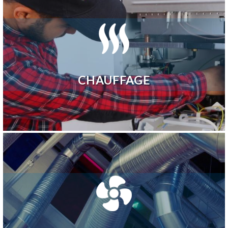
Access Energie propose des solutions sur mesure en
climatisation et énergies renouvelables, adaptées à vos
besoins. Nous réalisons l’installation de pompes à
chaleur, de systèmes de ventilation mécanique
contrôlée (VMC) et de climatisations. Nos experts vous
conseillent pour adopter des solutions écologiques et
innovantes, améliorant votre confort thermique tout en
CHAUFFAGE
réduisant votre consommation énergétique et votre
empreinte carbone.
Access Energie intervient sur une large gamme de
systèmes de chauffage, allant des chaudières
(fioul, gaz, thermodynamique) aux pompes à
chaleur (Air-Air, Air-Eau). Nous prenons en charge
l’installation, le remplacement et l’entretien de
vos équipements, en garantissant leur
performance et leur longévité. Avec nos contrats