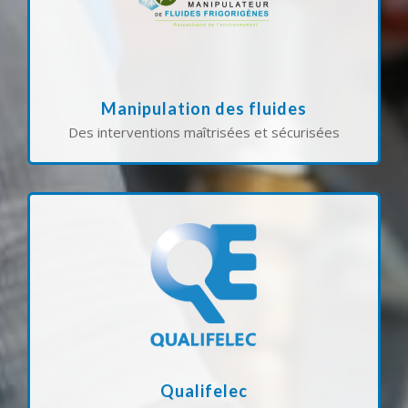
l’entretien et la maintenance de vos équipements
thermiques. Nous assurons l’installation,
sécurité sur les circuits frigorifiques et
fluides nous permet d’intervenir en toute
Notre qualification pour la manipulation des
Manipulation des fluides
Des interventions maîtrisées et sécurisées
vos projets résidentiels, tertiaires ou industriels.
réalisées selon les normes en vigueur pour tous
installations électriques conformes, fiables et
sécurité et de performance, elle garantit des
expertise dans les travaux d’électricité. Gage de
La certification QUALIFELEC valide notre
Qualifelec