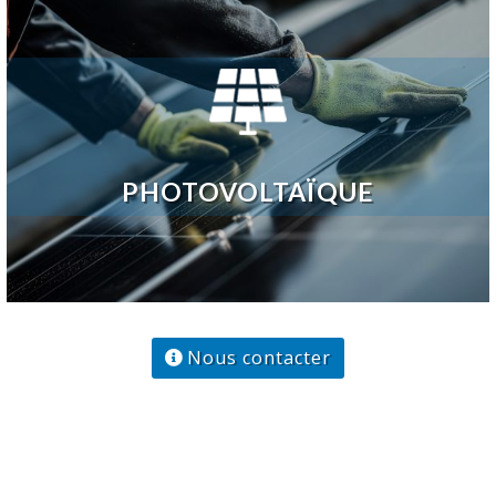
Access Energie prend en charge tous vos travaux
d’électricité, qu’il s’agisse d’installations neuves, de
rénovations ou de mises aux normes. Nous réalisons
l’installation de tableaux électriques, câblages,
systèmes d’éclairage, ainsi que de solutions de
sécurité, comme les alarmes et systèmes de
surveillance. Nos experts vous accompagnent
également dans l’intégration de technologies
PHOTOVOLTAÏQUE
modernes, telles que la domotique, pour améliorer
votre confort, renforcer la sécurité de votre habitat et
optimiser votre consommation énergétique.
Nous contacter
Access Energie vous accompagne dans votre transition
énergétique en prenant en charge l’installation et la
maintenance de panneaux photovoltaïques. Nous
proposons des solutions personnalisées pour vous
permettre de produire votre propre électricité et
réduire significativement votre facture énergétique. De