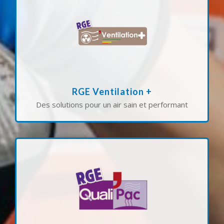
l’efficacité énergétique de vos bâtiments.
d’air intérieur optimale, tout en améliorant
performants. Nous vous garantissons une qualité
maintenance de systèmes de ventilation
notre expertise dans l’installation et la
La certification RGE Ventilation + atteste de
RGE Ventilation +
Des solutions pour un air sain et performant
projets de transition énergétique.
tout en accédant aux aides financières pour vos
performants, respectueux de l’environnement,
permet de bénéficier d’équipements
l’installation de pompes à chaleur. Elle vous