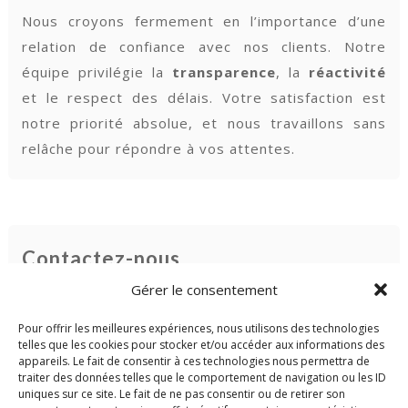
Nous croyons fermement en l’importance d’une
relation de confiance avec nos clients. Notre
équipe privilégie la
transparence
, la
réactivité
et le respect des délais. Votre satisfaction est
notre priorité absolue, et nous travaillons sans
relâche pour répondre à vos attentes.
Contactez-nous
Gérer le consentement
Nous sommes à votre écoute pour vous conseiller
et vous guider vers les solutions les plus
Pour offrir les meilleures expériences, nous utilisons des technologies
telles que les cookies pour stocker et/ou accéder aux informations des
adaptées à vos besoins.
Contactez-nous dès
appareils. Le fait de consentir à ces technologies nous permettra de
aujourd’hui
pour obtenir un devis ou toute
traiter des données telles que le comportement de navigation ou les ID
uniques sur ce site. Le fait de ne pas consentir ou de retirer son
information supplémentaire. Ensemble,